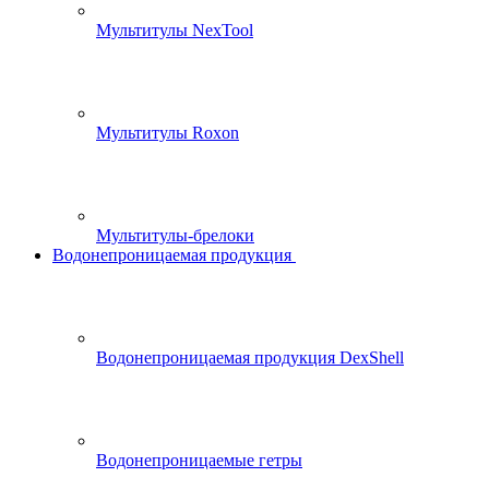
Мультитулы NexTool
Мультитулы Roxon
Мультитулы-брелоки
Водонепроницаемая продукция
Водонепроницаемая продукция DexShell
Водонепроницаемые гетры