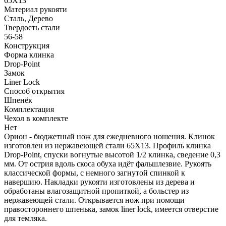
65Х13
Материал рукояти
Сталь, Дерево
Твердость стали
56-58
Конструкция
Форма клинка
Drop-Point
Замок
Liner Lock
Способ открытия
Шпенёк
Комплектация
Чехол в комплекте
Нет
Орион - бюджетный нож для ежедневного ношения. Клинок
изготовлен из нержавеющей стали 65Х13. Профиль клинка
Drop-Point, спуски вогнутые высотой 1/2 клинка, сведение 0,3
мм. От острия вдоль скоса обуха идёт фальшлезвие. Рукоять
классической формы, с немного загнутой спинкой к
навершию. Накладки рукояти изготовлены из дерева и
обработаны влагозащитной пропиткой, а больстер из
нержавеющей стали. Открывается нож при помощи
правостороннего шпенька, замок liner lock, имеется отверстие
для темляка.