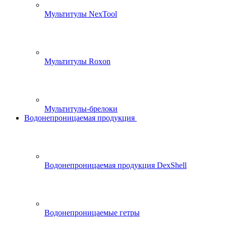
Мультитулы NexTool
Мультитулы Roxon
Мультитулы-брелоки
Водонепроницаемая продукция
Водонепроницаемая продукция DexShell
Водонепроницаемые гетры