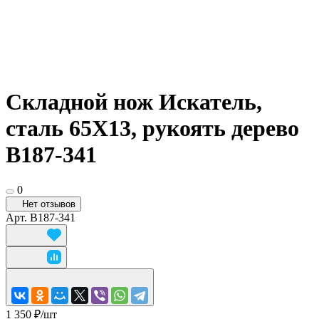
Складной нож Искатель,
сталь 65Х13, рукоять дерево
B187-341
0
Нет отзывов
Арт.
B187-341
1 350 ₽/
шт