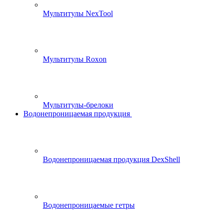
Мультитулы NexTool
Мультитулы Roxon
Мультитулы-брелоки
Водонепроницаемая продукция
Водонепроницаемая продукция DexShell
Водонепроницаемые гетры