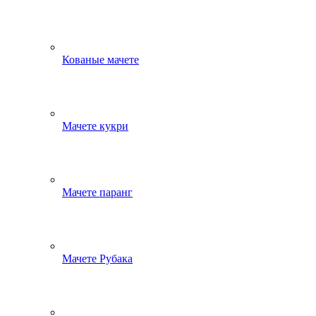
Кованые мачете
Мачете кукри
Мачете паранг
Мачете Рубака