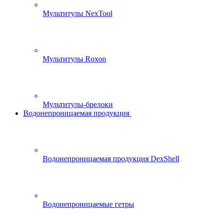
Мультитулы NexTool
Мультитулы Roxon
Мультитулы-брелоки
Водонепроницаемая продукция
Водонепроницаемая продукция DexShell
Водонепроницаемые гетры