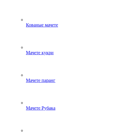
Кованые мачете
Мачете кукри
Мачете паранг
Мачете Рубака