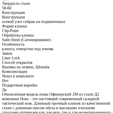
Твердость стали
58-60
Конструкция
Конструкция
осевой узел собран на подшипниках
Форма клинка
Clip-Point
Обработка клинка
Satin finish (Сатинирование)
Особенность
клипса, отверстие под темляк
Замок
Liner Lock
Способ открытия
Выемка на лезвии, Шпенёк
Комплектация
Чехол в комплекте
Нет
Подарочная коробка
Да
Обновленная модель ножа Офицерский 2М из стали Д2
компании Нокс - это настоящий современный складной
тактический нож. Длинный прочный клинок из качественной
стали с длинным скосом обуха и высокими плоскими
спусками оптимален как для реза, так и для акцентированного