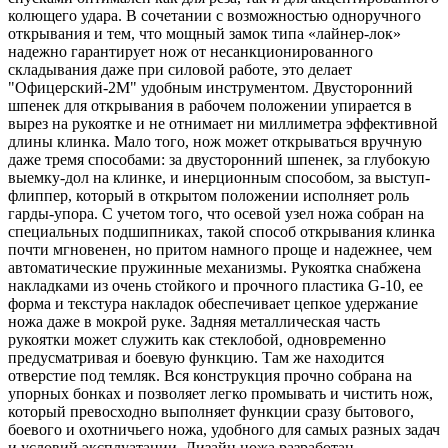
колющего удара. В сочетании с возможностью одноручного
открывания и тем, что мощный замок типа «лайнер-лок»
надежно гарантирует нож от несанкционированного
складывания даже при силовой работе, это делает
"Офицерский-2М" удобным инструментом. Двусторонний
шпенек для открывания в рабочем положении упирается в
вырез на рукоятке и не отнимает ни миллиметра эффективной
длины клинка. Мало того, нож может открываться вручную
даже тремя способами: за двусторонний шпенек, за глубокую
выемку-дол на клинке, и инерционным способом, за выступ-
флиппер, который в открытом положении исполняет роль
гарды-упора. С учетом того, что осевой узел ножа собран на
специальных подшипниках, такой способ открывания клинка
почти мгновенен, но притом намного проще и надежнее, чем
автоматические пружинные механизмы. Рукоятка снабжена
накладками из очень стойкого и прочного пластика G-10, ее
форма и текстура накладок обеспечивает цепкое удержание
ножа даже в мокрой руке. Задняя металлическая часть
рукоятки может служить как стеклобой, одновременно
предусматривая и боевую функцию. Там же находится
отверстие под темляк. Вся конструкция прочно собрана на
упорных бонках и позволяет легко промывать и чистить нож,
который превосходно выполняет функции сразу бытового,
боевого и охотничьего ножа, удобного для самых разных задач
и условий эксплуатации. Дизайн ножа разработан