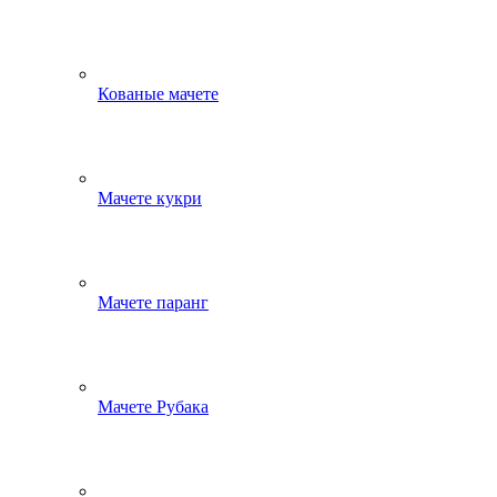
Кованые мачете
Мачете кукри
Мачете паранг
Мачете Рубака