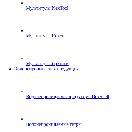
Мультитулы NexTool
Мультитулы Roxon
Мультитулы-брелоки
Водонепроницаемая продукция
Водонепроницаемая продукция DexShell
Водонепроницаемые гетры