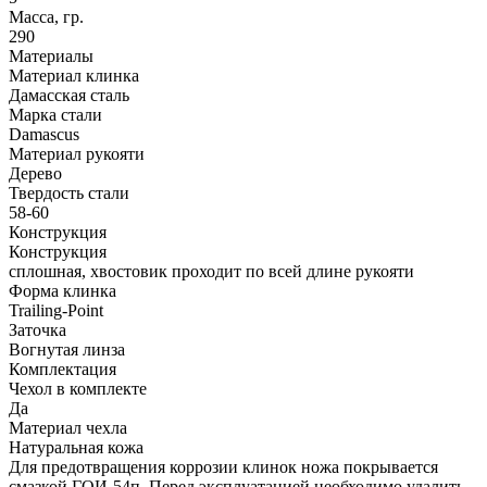
Масса, гр.
290
Материалы
Материал клинка
Дамасская сталь
Марка стали
Damascus
Материал рукояти
Дерево
Твердость стали
58-60
Конструкция
Конструкция
сплошная, хвостовик проходит по всей длине рукояти
Форма клинка
Trailing-Point
Заточка
Вогнутая линза
Комплектация
Чехол в комплекте
Да
Материал чехла
Натуральная кожа
Для предотвращения коррозии клинок ножа покрывается
смазкой ГОИ-54п. Перед эксплуатацией необходимо удалить