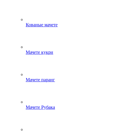
Кованые мачете
Мачете кукри
Мачете паранг
Мачете Рубака