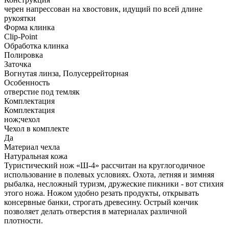
черен напрессован на хвостовик, идущий по всей длине
рукоятки
Форма клинка
Clip-Point
Обработка клинка
Полировка
Заточка
Вогнутая линза, Полусеррейторная
Особенность
отверстие под темляк
Комплектация
Комплектация
нож;чехол
Чехол в комплекте
Да
Материал чехла
Натуральная кожа
Туристический нож «Ш-4» рассчитан на круглогодичное
использование в полевых условиях. Охота, летняя и зимняя
рыбалка, несложный туризм, дружеские пикники - вот стихия
этого ножа. Ножом удобно резать продукты, открывать
консервные банки, строгать древесину. Острый кончик
позволяет делать отверстия в материалах различной
плотности.