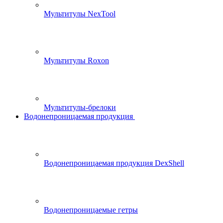
Мультитулы NexTool
Мультитулы Roxon
Мультитулы-брелоки
Водонепроницаемая продукция
Водонепроницаемая продукция DexShell
Водонепроницаемые гетры