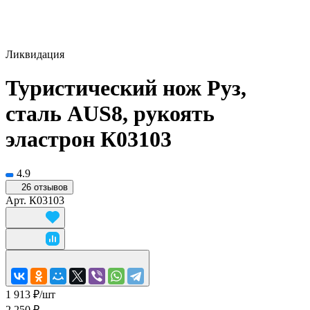
Ликвидация
Туристический нож Руз,
сталь AUS8, рукоять
эластрон К03103
4.9
26 отзывов
Арт.
К03103
1 913 ₽/
шт
2 250 ₽