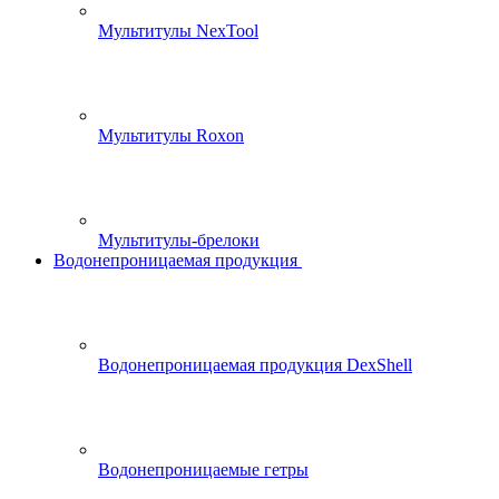
Мультитулы NexTool
Мультитулы Roxon
Мультитулы-брелоки
Водонепроницаемая продукция
Водонепроницаемая продукция DexShell
Водонепроницаемые гетры