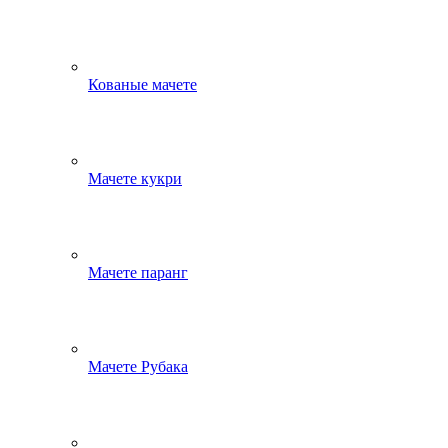
Кованые мачете
Мачете кукри
Мачете паранг
Мачете Рубака