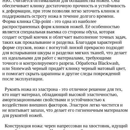
HRC считается оптимальной для большинства ножей. Она
обеспечивает клинку достаточную прочность и устойчивость
к деформации, при этом позволяя легко заточить клинок и
поддерживать остроту ножа в течение долгого времени.
Форма клинка Clip-point - это одна из наиболее
распространенных форм клинков ножей. Её особенностью
является специальная выемка со стороны обуха, которая
создает острый кончик и облегчает выполнение точных задач,
таких как прокалывание и разделка. Благодаря характерной
форме спусков, ножи с вогнутой линзой прекрасно подходят
для вспарывания шкуры и разделки мягких тканей, что делает
их идеальными для работ с материалами, требующими
точного и контролируемого разреза. Обработка Blackwash,
или Stonewash черный придаёт клинку черный матовый цвет,
и помогает скрыть царапины и другие следы повреждений
после эксплуатации.
Рукоять ножа из эластрона - это отличное решение для тех,
кто ищет материал, обладающий высокой эластичностью,
амортизационными свойствами и устойчивостью к
воздействию внешних факторов. Эластрон легко чистится и
не впитывает запахи, что делает его гигиеничным материалом
для рукоятей ножей.
Конструкция ножа: черен напрессован на хвостовик, идущий