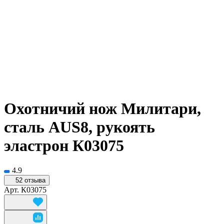
Охотничий нож Милитари,
сталь AUS8, рукоять
эластрон К03075
4.9
52 отзыва
Арт.
К03075