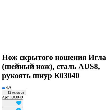
Нож скрытого ношения Игла
(шейный нож), сталь AUS8,
рукоять шнур К03040
4.9
12 отзывов
Арт.
К03040