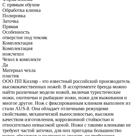
С прямым обухом
Обработка клинка
Полировка
Заточка
Прямая
Особенность
отверстие под темляк
Комплектация
Комплектация
нож;чехол
Чехол в комплекте
Да
Материал чехла
пластик
ООО ПП Кизляр - это известный российский производитель
высококачественных ножей. В ассортименте бренда можно
найти различные модели ножей, включая туристические
ножи, охотничьи и рыбацкие ножи, ножи для выживания и
многое другое. Нож с фиксированным клинком выполнен из
стали AUS-8. Она обладает отличными режущими
свойствами, механической выносливостью, высоким
качеством изготовления, коррозионной стойкостью и
относительно невысокой ценой. Ножи с такими клинками не
требуют частой заточки, для них пригодны большинство
марок абразивов и подручных средств, не требующих