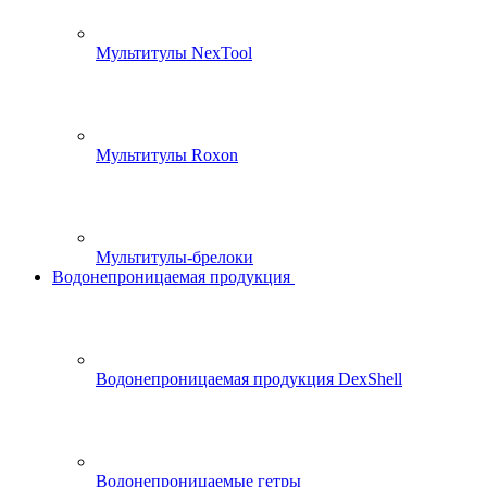
Мультитулы NexTool
Мультитулы Roxon
Мультитулы-брелоки
Водонепроницаемая продукция
Водонепроницаемая продукция DexShell
Водонепроницаемые гетры