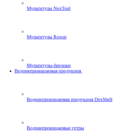
Мультитулы NexTool
Мультитулы Roxon
Мультитулы-брелоки
Водонепроницаемая продукция
Водонепроницаемая продукция DexShell
Водонепроницаемые гетры