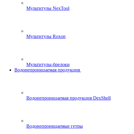
Мультитулы NexTool
Мультитулы Roxon
Мультитулы-брелоки
Водонепроницаемая продукция
Водонепроницаемая продукция DexShell
Водонепроницаемые гетры